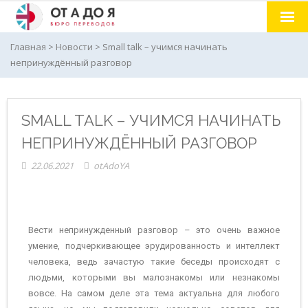
Главная
Главная
>
Новости
>
Small talk – учимся начинать
непринуждённый разговор
Услуги
О нас
SMALL TALK – УЧИМСЯ НАЧИНАТЬ
Курсы иностранных языков
НЕПРИНУЖДЁННЫЙ РАЗГОВОР
Новости
22.06.2021
otAdoYA
Отзывы
Контакты
Вести непринужденный разговор – это очень важное
умение, подчеркивающее эрудированность и интеллект
человека, ведь зачастую такие беседы происходят с
людьми, которыми вы малознакомы или незнакомы
вовсе. На самом деле эта тема актуальна для любого