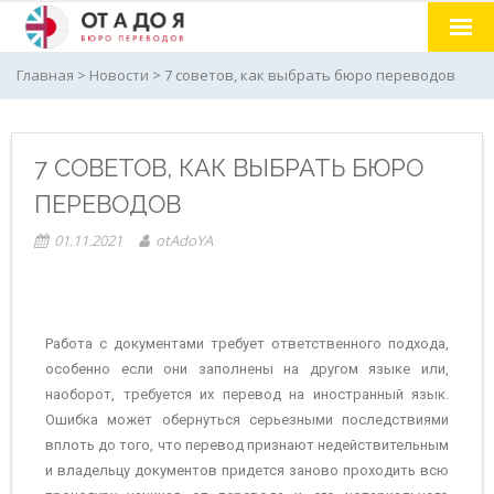
Главная
Главная
>
Новости
>
7 советов, как выбрать бюро переводов
Услуги
7 СОВЕТОВ, КАК ВЫБРАТЬ БЮРО
О нас
ПЕРЕВОДОВ
Курсы иностранных языков
01.11.2021
otAdoYA
Новости
Отзывы
Работа с документами требует ответственного подхода,
Контакты
особенно если они заполнены на другом языке или,
наоборот, требуется их перевод на иностранный язык.
Ошибка может обернуться серьезными последствиями
вплоть до того, что перевод признают недействительным
и владельцу документов придется заново проходить всю