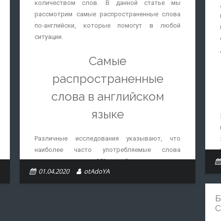
количеством слов. В данной статье мы
рассмотрим самые распространенные слова
по-английски, которые помогут в любой
ситуации.
Самые
распространенные
слова в английском
языке
Различные исследования указывают, что
наиболее часто употребляемые слова
составляют около 25% от общего количества
01.04.2020
otAdoYA
используемых в повседневной речи. Для
свободного общения с носителями языка или
для самостоятельного путешествия придется
Б
увеличить словарный запас минимум на 1000
слов, но даже 100 или 10 английских слов могут