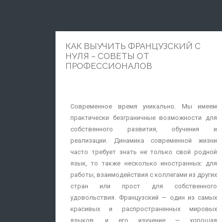
Для работы и карьеры. Необходимость
использовать иностранный в рабочей
сфере — одна из основных причин,
побуждающий учить новый язык в зрелом
КАК ВЫУЧИТЬ ФРАНЦУЗСКИЙ С
возрасте. Как правило, выбор падает на
НУЛЯ – СОВЕТЫ ОТ
английский, принятый в международном
ПРОФЕССИОНАЛОВ
общении, но часто учат немецкий,
французский, японский и испанский.
Простые в изучении. Многие языки входят в
Современное время уникально. Мы имеем
одни языковые семьи или просто похожи
практически безграничные возможности для
из-за особенностей своего развития.
собственного развития, обучения и
Поэтому часто после того, как освоен один
реализации. Динамика современной жизни
иностранный язык, становится намного
часто требует знать не только свой родной
легче учить следующий. По данным
язык, то также несколько иностранных: для
экспертов, легкими в изучении считаются
работы, взаимодействия с коллегами из других
испанский, португальский, итальянский,
стран или прост для собственного
голландский, шведский и африкаанс.
удовольствия. Французский — один из самых
Благозвучные. Многие языки считаются
красивых и распространенных мировых
«музыкальными» или красиво звучащими,
языков, и его изучение — хорошая