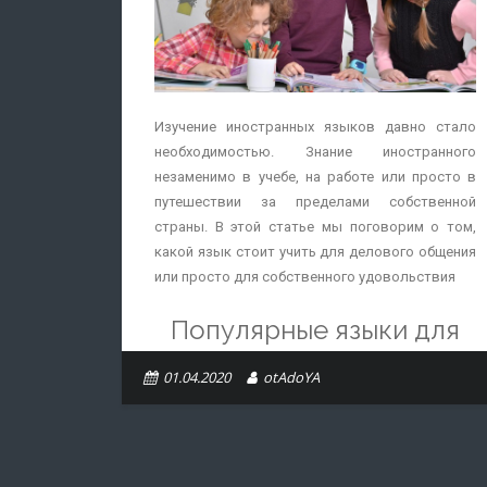
Изучение иностранных языков давно стало
необходимостью. Знание иностранного
незаменимо в учебе, на работе или просто в
путешествии за пределами собственной
страны. В этой статье мы поговорим о том,
какой язык стоит учить для делового общения
или просто для собственного удовольствия
Популярные языки для
изучения
01.04.2020
otAdoYA
В мире насчитывается несколько тысяч живых
языков, однако большинство из них относятся
к категории вымирающих и зачастую слабо