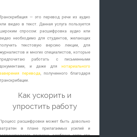
Уровень владения языком. Переводчик
должен владеть языком на уровне
Транскрибация — это перевод речи из аудио
носителя, а также иметь четкое
или видео в текст. Данная услуга пользуется
представление о его развитии и культурных
широким спросом: расшифровка аудио или
особенностях народа и традициях страны.
видео необходимо для студентов, желающих
Дополнительное преимущество — владение
получить текстовую версию лекции, для
различными речевыми жанрами как на
журналистов и многих специалистов, которые
родном, так и на иностранном языке.
предпочитаю работать с письменными
Владение техническими приемами перевода.
документами, и даже для
нотариального
Перевод не должен отклоняться от норм
заверения перевода
, полученного благодаря
языка: важно учитывать структуру языка,
транскрибации.
уметь выполнять лексические
перемещения, правильно подбирать
Как ускорить и
синонимы, делать необходимые упущения
или добавления, чтобы получить перевод,
упростить работу
наиболее близкий к оригиналу.
Умение пользоваться дополнительными
Процесс расшифровки может быть довольно
средствами. Знать все невозможно,
затратен в плане прилагаемых усилий и
поэтому умение пользоваться словарями и
затрачиваемого времени, особенно если это
быстро находить необходимую