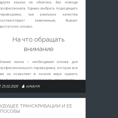
других языках не обойтись без помощи
профессионала. Однако выбрать подходящего
переводчика, чьи реальные качества
соответствуют заявленным, бывает
достаточно сложно.
На что обращать
внимание
Знание языка — необходимая основа для
профессионального переводчика, которая все
же не позволяет в полной мере оценить
профессиональную пригодность специалиста.
25.02.2020
otAdoYA
Профессионал должен обладать рядом
дополнительных качеств и навыков,
которые необходимы для эффективной
УДУЩЕЕ ТРАНСКРИБАЦИИ И ЕЕ
работы:
СПОСОБЫ