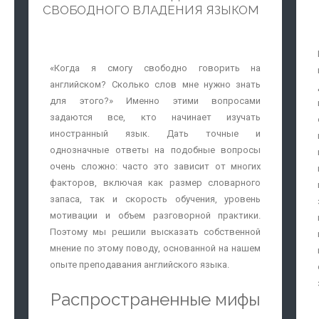
СВОБОДНОГО ВЛАДЕНИЯ ЯЗЫКОМ
Работа с клиентами напрямую предполагает
постоянное взаимодействие и общение с
заказчиками. Это может отнимать достаточно
много времени и сил и вносить сумятицу в
«Когда я смогу свободно говорить на
рабочий процесс, ведь специалист может
английском? Сколько слов мне нужно знать
заниматься переводом одновременно
для этого?» Именно этими вопросами
нескольких документов с иностранного языка.
задаются все, кто начинает изучать
Переводческое агентство берет на себя все
иностранный язык. Дать точные и
личное взаимодействие с клиентами, что
однозначные ответы на подобные вопросы
позволяет сконцентрироваться и направить
очень сложно: часто это зависит от многих
всю энергию на выполнение конкретного
факторов, включая как размер словарного
заказа.
запаса, так и скорость обучения, уровень
мотивации и объем разговорной практики.
Стоит также отметить, что провайдеры
Поэтому мы решили высказать собственной
переводческих услуг работают в самых разных
мнение по этому поводу, основанной на нашем
сферах, а значит, имеют постоянных клиентов
опыте преподавания английского языка.
и крепкую репутацию на рынке переводов. Это
гарантирует постоянный приток новых
Распространенные мифы
проектов, а вместе с ними - стабильный