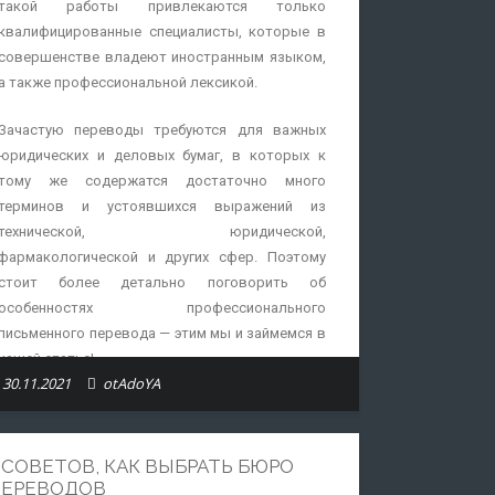
такой работы привлекаются только
квалифицированные специалисты, которые в
совершенстве владеют иностранным языком,
а также профессиональной лексикой.
Зачастую переводы требуются для важных
юридических и деловых бумаг, в которых к
тому же содержатся достаточно много
терминов и устоявшихся выражений из
технической, юридической,
фармакологической и других сфер. Поэтому
стоит более детально поговорить об
особенностях профессионального
письменного перевода — этим мы и займемся в
нашей статье!
30.11.2021
otAdoYA
Когда сложно обойтись
без письменного
 СОВЕТОВ, КАК ВЫБРАТЬ БЮРО
перевода?
ПЕРЕВОДОВ