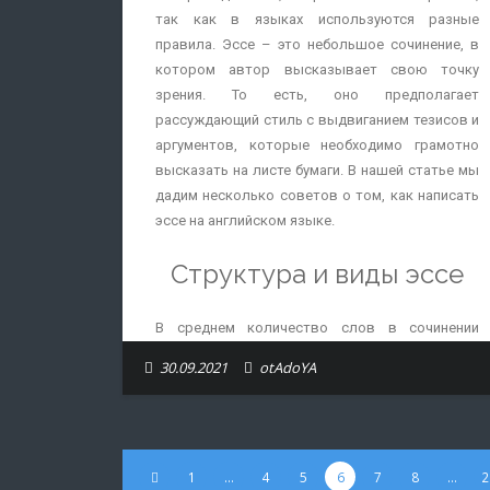
услуги в образовательном учреждении также
служит основой для занятий. Поэтому
так как в языках используются разные
является серьезным недостатком и поводом
обилие сленговых и идиоматических
правила. Эссе – это небольшое сочинение, в
для настороженности.
выражений, а также разные акценты могут
котором автор высказывает свою точку
сбивать с толку во время живого общения с
зрения. То есть, оно предполагает
носителями языка.
рассуждающий стиль с выдвиганием тезисов и
аргументов, которые необходимо грамотно
Как преодолеть
высказать на листе бумаги. В нашей статье мы
дадим несколько советов о том, как написать
слуховой барьер и
эссе на английском языке.
начать понимать
Структура и виды эссе
английскую речь?
В среднем количество слов в сочинении
Используйте аудиоматериалы. Научиться
составляет от 180 до 320 слов. Чаще всего оно
чему-то просто наблюдая со стороны
30.09.2021
otAdoYA
состоит из четырех частей:
практически невозможно, поэтому лучший
способ начать понимать английский на слух
Заголовок. Название эссе.
— полностью погрузиться в англоязычную
Введение. Несколько вводных
среду. Аудиоуроки, подкасты, песни,
предложений, которые раскрывают тему
1
…
4
5
6
7
8
…
2