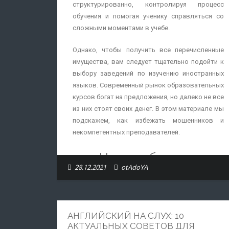
структурированно, контролируя процесс
обучения и помогая ученику справляться со
сложными моментами в учебе.
Однако, чтобы получить все перечисленные
имущества, вам следует тщательно подойти к
выбору заведений по изучению иностранных
языков. Современный рынок образовательных
курсов богат на предложения, но далеко не все
из них стоят своих денег. В этом материале мы
подскажем, как избежать мошенников и
некомпетентных преподавателей.
На что обратить
28.12.2021
otAdoYA
внимание?
Сегодня в сети можно найти множество
историй разочарованных учеников, которым
АНГЛИЙСКИЙ НА СЛУХ: 10
не повезло столкнуться с плохими
АКТУАЛЬНЫХ СОВЕТОВ ДЛЯ