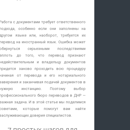
Заключение сделки и подписание контракта
с иностранными партнерами или
Работа с документами требует ответственного
инвесторами, которые не владеют русским
подхода, особенно если они заполнены на
языком.
другом языке или, наоборот, требуется их
Необходимость избежать неточностей в
перевод на иностранный язык. Ошибка может
формулировках и избежать ошибок,
обернуться серьезными последствиями
которые могут обернуться для компании
вплоть до того, что перевод признают
серьезными финансовыми и
недействительным и владельцу документов
репутационными потерями.
придется заново проходить всю процедуру
Принятие участия в выставке за рубежом
начиная от перевода и его нотариального
или бизнес-поездка для обмена опытом с
заверения и заканчивая подачей документов в
деловыми партнерами.
нужную инстанцию. Поэтому выбор
Необходимость предоставления
профессионального бюро переводов в ДНР —
письменного перевода для банка при
важная задача. И в этой статье мы поделимся
оплате иностранной компанией инвойса.
советами, которые помогут вам найти
Перевод технической документации,
заслуживающих доверия специалистов.
например, инструкции — текст перевода
должен полностью соответствовать
7 простых шагов для