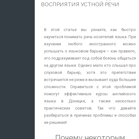
ВОСПРИЯТИЯ УСТНОЙ РЕЧИ
преподавателями и некачественными
образовательными программами. Найти
хорошие курсы иностранных языков непросто,
но эту задачу можно упростить, изучив ошибки
В этой статье вы узнаете, как быстро
вышеперечисленных учеников:
научиться понимать речь носителей языка. При
изучении любого иностранного можно
Изучить репутацию преподавателя или
услышать о языковом барьере — как правило,
заведения. У любого успешного заведения
это подразумевает под собой боязнь общаться
или индивидуального преподавателя есть
на другом языке. Однако мало кто слышал про
прошлые ученики, которые могли
слуховой барьер, хотя это препятствие
составить свое мнение о нем и его методе
встречается не реже и вызывает куда большие
обучения. Найти отзывы можно на сайте
сложности. Справиться с этой проблемой
курсов или на специальных сайтах-
помогут эффективные курсы английского
агрегаторах. Не рекомендуем оплачивать
языка в Донецке, а также несколько
обучение до того, как вы соберете
практических советов. Так что давайте
примерную картину репутации
разбираться в причинах проблемы и способах
интересующих языковых курсов;
ее решения!
Обратить внимание на отсутствие
структурированной образовательной
Почему некоторым
программы. Главным достоинством