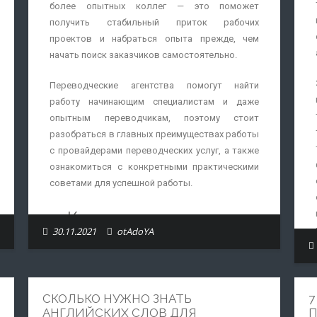
более опытных коллег — это поможет
получить стабильный приток рабочих
проектов и набраться опыта прежде, чем
начать поиск заказчиков самостоятельно.
Переводческие агентства помогут найти
работу начинающим специалистам и даже
опытным переводчикам, поэтому стоит
разобраться в главных преимуществах работы
с провайдерами переводческих услуг, а также
ознакомиться с конкретными практическими
советами для успешной работы.
Какие выгоды можно
30.11.2021
otAdoYA
получить от работы с
провайдерами
переводческих услуг?
СКОЛЬКО НУЖНО ЗНАТЬ
7
АНГЛИЙСКИХ СЛОВ ДЛЯ